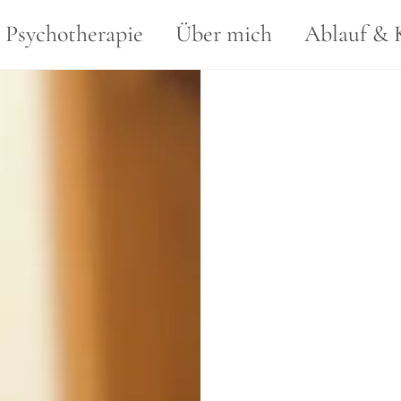
Back
Psychotherapie
Über mich
Ablauf & 
To
Top